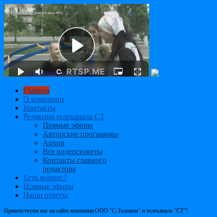
Главная
О компании
Контакты
Редакция телеканала СТ
Прямые эфиры
Авторские программы
Архив
Все видеосюжеты
Контакты главного
редактора
Есть вопрос?
Прямые эфиры
Наши ответы
Приветствуем вас на сайте компании ООО "С-Телеком" и телеканала "СТ"!