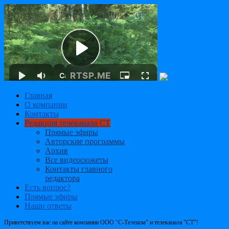
Главная
О компании
Контакты
Редакция телеканала СТ
Прямые эфиры
Авторские программы
Архив
Все видеосюжеты
Контакты главного
редактора
Есть вопрос?
Прямые эфиры
Наши ответы
Приветствуем вас на сайте компании ООО "С-Телеком" и телеканала "СТ"!