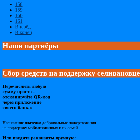
158
159
160
161
Вперёд
В конец
Наши партнёры
Сбор средств на поддержку селивановц
Перечислить любую
сумму просто -
отсканируйте QR-код
через приложение
своего банка:
Назначение платежа:
добровольные пожертвования
на поддержку мобилизованных и их семей
Или введите реквизиты вручную: